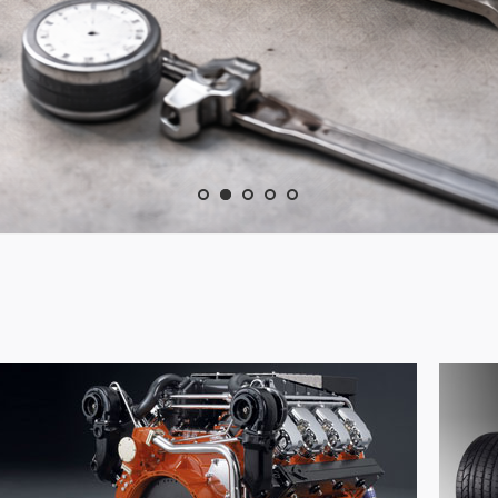
тей
его