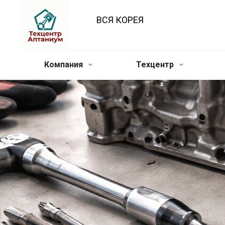
ВСЯ КОРЕЯ
Компания
Техцентр
Ремонт головки бл
цилиндров (ГБЦ)
— 
комплекс работ по
восстановлению ис
работоспособности 