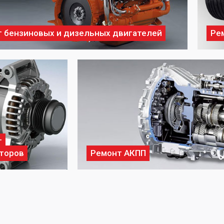
 бензиновых и дизельных двигателей
Ре
т
торов
Ремонт АКПП