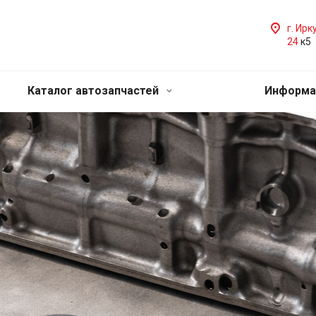
г. Ирк
24
к5
Каталог автозапчастей
Информа
ока
это
правности и
одной из