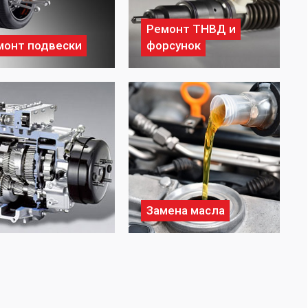
Ремонт ТНВД и
монт подвески
форсунок
Замена масла