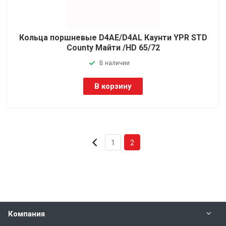
Кольца поршневые D4AE/D4AL Каунти YPR STD
County Майти /HD 65/72
В наличии
В корзину
1
2
Компания